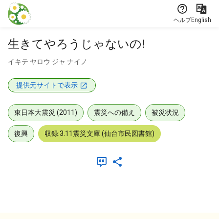
本文に飛ぶ
ヘルプ
English
生きてやろうじゃないの!
イキテ ヤロウ ジャ ナイノ
提供元サイトで表示
東日本大震災 (2011)
震災への備え
被災状況
復興
収録:3.11震災文庫 (仙台市民図書館)
メタデータ