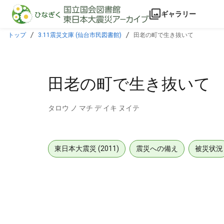
本文に飛ぶ
ギャラリー
トップ
3.11震災文庫 (仙台市民図書館)
田老の町で生き抜いて
田老の町で生き抜いて
タロウ ノ マチ デ イキ ヌイテ
東日本大震災 (2011)
震災への備え
被災状況