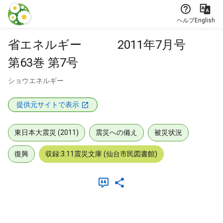
本文に飛ぶ
ヘルプ
English
省エネルギー 2011年7月号
第63巻 第7号
ショウエネルギー
提供元サイトで表示
東日本大震災 (2011)
震災への備え
被災状況
復興
収録:3.11震災文庫 (仙台市民図書館)