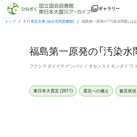
本文に飛ぶ
ギャラリー
トップ
3.11震災文庫 (仙台市民図書館)
福島第一原発の「汚染水問題」は
福島第一原発の「汚染水
フクシマ ダイイチ ゲンパツ ノ オセンスイ モンダイ ワ
東日本大震災 (2011)
震災への備え
被災状況