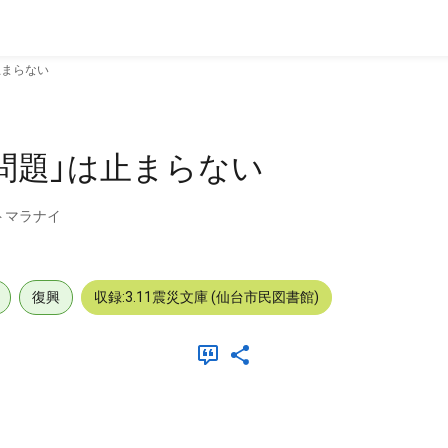
止まらない
問題」は止まらない
 トマラナイ
復興
収録:3.11震災文庫 (仙台市民図書館)