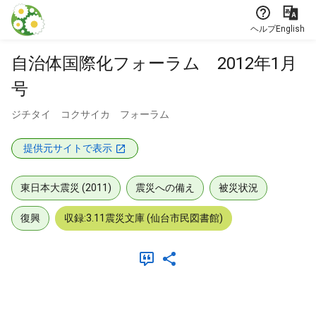
本文に飛ぶ
ヘルプ
English
自治体国際化フォーラム 2012年1月
号
ジチタイ コクサイカ フォーラム
提供元サイトで表示
東日本大震災 (2011)
震災への備え
被災状況
復興
収録:3.11震災文庫 (仙台市民図書館)