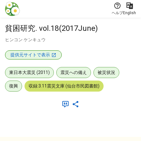
本文に飛ぶ
ヘルプ
English
貧困研究. vol.18(2017June)
ヒンコン ケンキュウ
提供元サイトで表示
東日本大震災 (2011)
震災への備え
被災状況
復興
収録:3.11震災文庫 (仙台市民図書館)
メタデータ