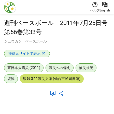
本文に飛ぶ
ヘルプ
English
週刊ベースボール 2011年7月25日号
第66巻第33号
シュウカン ベースボール
提供元サイトで表示
東日本大震災 (2011)
震災への備え
被災状況
復興
収録:3.11震災文庫 (仙台市民図書館)