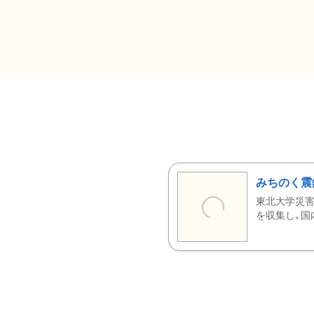
みちのく震
東北大学災害
を収集し、国