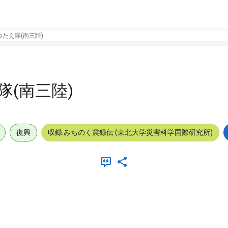
たえ隊(南三陸)
(南三陸)
復興
収録:みちのく震録伝 (東北大学災害科学国際研究所)