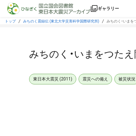
本文に飛ぶ
ギャラリー
トップ
みちのく震録伝 (東北大学災害科学国際研究所)
みちのく・いまをつ
みちのく・いまをつたえ隊
東日本大震災 (2011)
震災への備え
被災状況
メタデータ