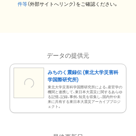
件等
（外部サイトへリンク）をご確認ください。
データの提供元
みちのく震録伝 (東北大学災害科
学国際研究所)
東北大学災害科学国際研究所による、産官学の
機関と連携して、東日本大震災に関するあらゆ
る記憶、記録、事例、知見を収集し、国内外や未
来に共有する東日本大震災アーカイブプロジ
ェクト。