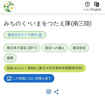
本文に飛ぶ
ヘルプ
English
みちのく・いまをつたえ隊(南三陸)
提供元サイトで表示
東日本大震災 (2011)
震災への備え
被災状況
復興
収録:みちのく震録伝 (東北大学災害科学国際研究所)
この画像に似た画像を探す