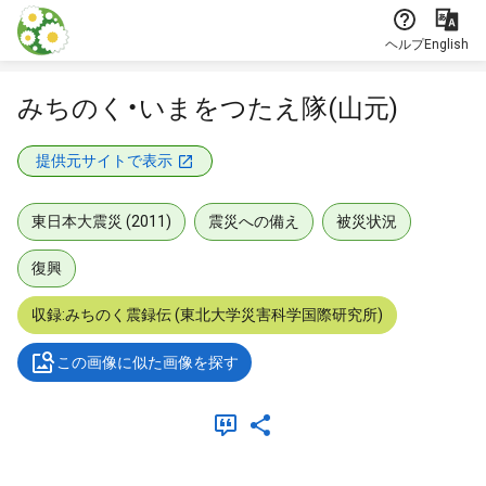
本文に飛ぶ
ヘルプ
English
みちのく・いまをつたえ隊(山元)
提供元サイトで表示
東日本大震災 (2011)
震災への備え
被災状況
復興
収録:みちのく震録伝 (東北大学災害科学国際研究所)
この画像に似た画像を探す