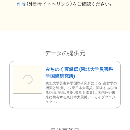
件等
（外部サイトへリンク）をご確認ください。
データの提供元
みちのく震録伝 (東北大学災害科
学国際研究所)
東北大学災害科学国際研究所による、産官学の
機関と連携して、東日本大震災に関するあらゆ
る記憶、記録、事例、知見を収集し、国内外や未
来に共有する東日本大震災アーカイブプロジ
ェクト。