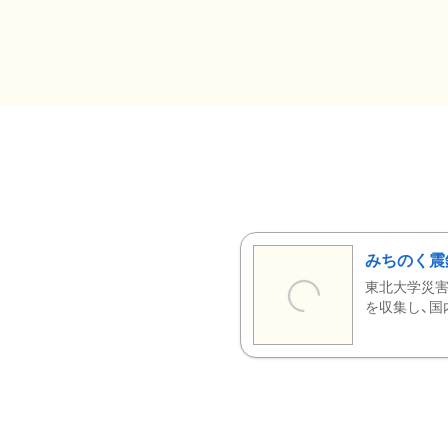
みちのく震
東北大学災害
を収集し、国