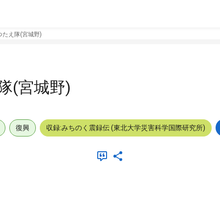
たえ隊(宮城野)
(宮城野)
復興
収録:みちのく震録伝 (東北大学災害科学国際研究所)