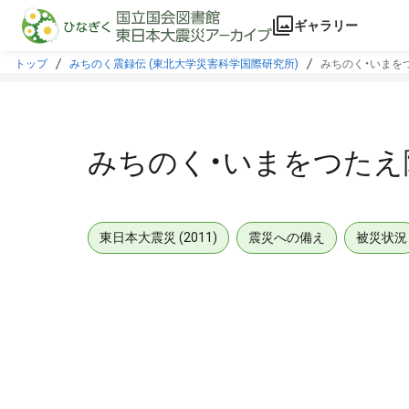
本文に飛ぶ
ギャラリー
トップ
みちのく震録伝 (東北大学災害科学国際研究所)
みちのく・いまをつ
みちのく・いまをつたえ隊
東日本大震災 (2011)
震災への備え
被災状況
メタデータ