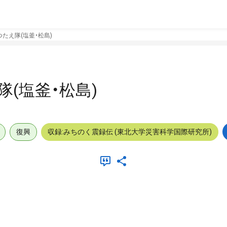
たえ隊(塩釜・松島)
(塩釜・松島)
復興
収録:みちのく震録伝 (東北大学災害科学国際研究所)