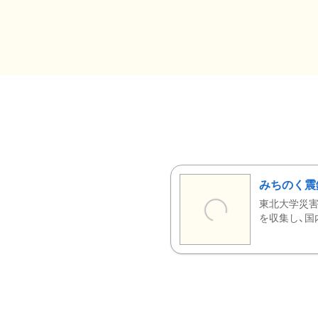
みちのく震
東北大学災害
を収集し、国