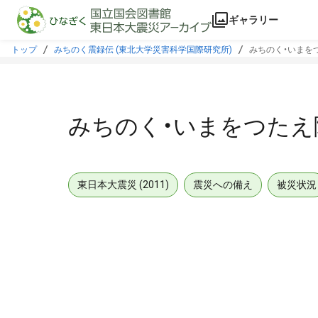
本文に飛ぶ
ギャラリー
トップ
みちのく震録伝 (東北大学災害科学国際研究所)
みちのく・いまをつ
みちのく・いまをつたえ隊
東日本大震災 (2011)
震災への備え
被災状況
メタデータ