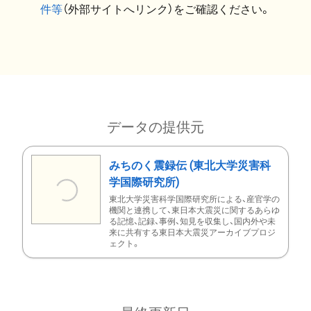
件等
（外部サイトへリンク）をご確認ください。
データの提供元
みちのく震録伝 (東北大学災害科
学国際研究所)
東北大学災害科学国際研究所による、産官学の
機関と連携して、東日本大震災に関するあらゆ
る記憶、記録、事例、知見を収集し、国内外や未
来に共有する東日本大震災アーカイブプロジ
ェクト。