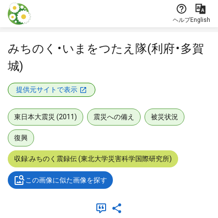
本文に飛ぶ
ヘルプ
English
みちのく・いまをつたえ隊(利府・多賀
城)
提供元サイトで表示
東日本大震災 (2011)
震災への備え
被災状況
復興
収録:みちのく震録伝 (東北大学災害科学国際研究所)
この画像に似た画像を探す