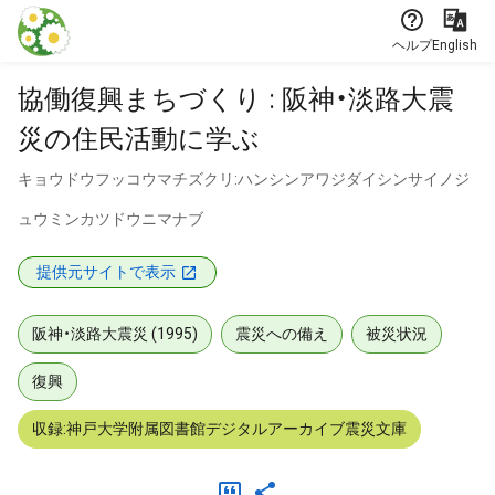
本文に飛ぶ
ヘルプ
English
協働復興まちづくり : 阪神・淡路大震
災の住民活動に学ぶ
キョウドウフッコウマチズクリ:ハンシンアワジダイシンサイノジ
ュウミンカツドウニマナブ
提供元サイトで表示
阪神・淡路大震災 (1995)
震災への備え
被災状況
復興
収録:神戸大学附属図書館デジタルアーカイブ震災文庫