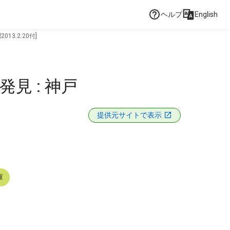
ヘルプ
English
3.2.20付]
見 : 神戸
提供元サイトで表示
庫