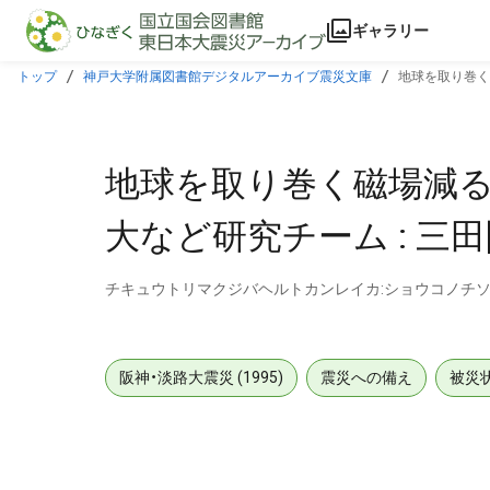
本文に飛ぶ
ギャラリー
トップ
神戸大学附属図書館デジタルアーカイブ震災文庫
地球を取り巻く磁
地球を取り巻く磁場減ると
大など研究チーム : 三田[神
チキュウトリマクジバヘルトカンレイカ:ショウコノチソ
阪神・淡路大震災 (1995)
震災への備え
被災