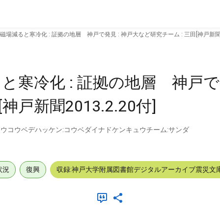
場減ると寒冷化 : 証拠の地層 神戸で発見 : 神戸大など研究チーム : 三田[神戸新聞201
寒冷化 : 証拠の地層 神戸で発
戸新聞2013.2.20付]
ウコウベデハッケン:コウベダイナドケンキュウチーム:サンダ
状況
復興
収録:神戸大学附属図書館デジタルアーカイブ震災文