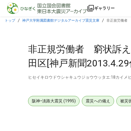
本文に飛ぶ
ギャラリー
トップ
神戸大学附属図書館デジタルアーカイブ震災文庫
非正規労働者 窮状
非正規労働者 窮状訴え :
田区[神戸新聞2013.4.29
ヒセイキロウドウシャキュウジョウウッタエ:18カイメ
阪神・淡路大震災 (1995)
震災への備え
被災