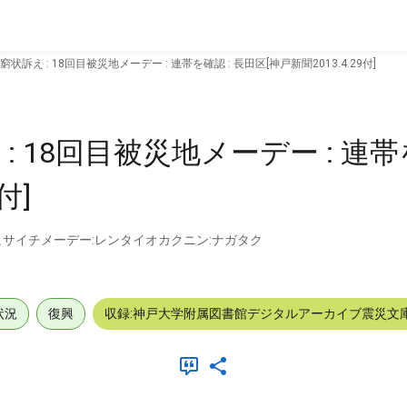
訴え : 18回目被災地メーデー : 連帯を確認 : 長田区[神戸新聞2013.4.29付]
 18回目被災地メーデー : 連帯を
付]
ヒサイチメーデー:レンタイオカクニン:ナガタク
状況
復興
収録:神戸大学附属図書館デジタルアーカイブ震災文