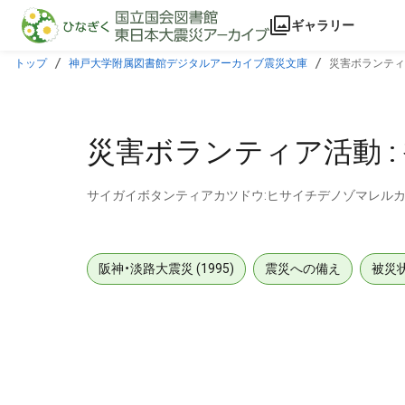
本文に飛ぶ
ギャラリー
トップ
神戸大学附属図書館デジタルアーカイブ震災文庫
災害ボランティ
災害ボランティア活動 
サイガイボタンティアカツドウ:ヒサイチデノゾマレル
阪神・淡路大震災 (1995)
震災への備え
被災