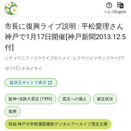
本文に飛ぶ
ヘルプ
English
市長に復興ライブ説明 : 平松愛理さん
神戸で1月17日開催[神戸新聞2013.12.5
付]
シチョウニフッコウライブセツメイ : ヒラマツエリサンコウベデ1
ガツ17ニチカイサイ
提供元サイトで表示
阪神・淡路大震災 (1995)
震災への備え
被災状況
復興
収録:神戸大学附属図書館デジタルアーカイブ震災文庫