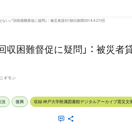
ない」「回収困難督促に疑問」 ： 被災者貸付［朝日新聞2014.4.27付]
回収困難督促に疑問」 ： 被災者
ニギモン
状況
復興
収録:神戸大学附属図書館デジタルアーカイブ震災文