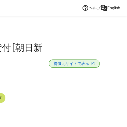
ヘルプ
English
貸付［朝日新
提供元サイトで表示
庫