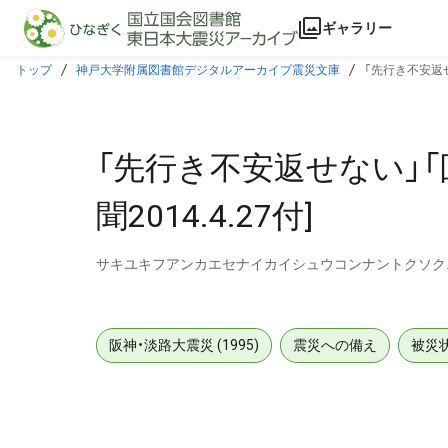
本文に飛ぶ
ギャラリー
トップ
神戸大学附属図書館デジタルアーカイブ震災文庫
「先行き不安返せ
「先行き不安返せない」「
聞2014.4.27付]
サキユキフアンカエセナイカイシュウコンナントクソク
阪神・淡路大震災 (1995)
震災への備え
被災