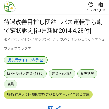
本文に飛ぶ
ヘルプ
English
待遇改善目指し団結 : バス運転手ら劇
で窮状訴え[神戸新聞2014.4.28付]
タイグウカイゼンメザシダンケツ : バスウンテンシュラゲキデキュ
ウジョウウッタエ
提供元サイトで表示
阪神・淡路大震災 (1995)
震災への備え
被災状況
復興
収録:神戸大学附属図書館デジタルアーカイブ震災文庫