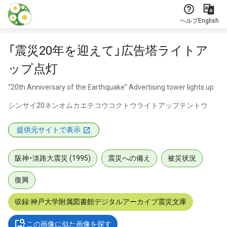
本文に飛ぶ
ヘルプ
English
「震災20年を迎えて」広告塔ライトア
ップ点灯
“20th Anniversary of the Earthquake” Advertising tower lights up
シンサイ20ネンオムカエテコウコクトウライトアップテントウ
提供元サイトで表示
阪神・淡路大震災 (1995)
震災への備え
被災状況
復興
収録:神戸大学附属図書館デジタルアーカイブ震災文庫
この画像に似た画像を探す