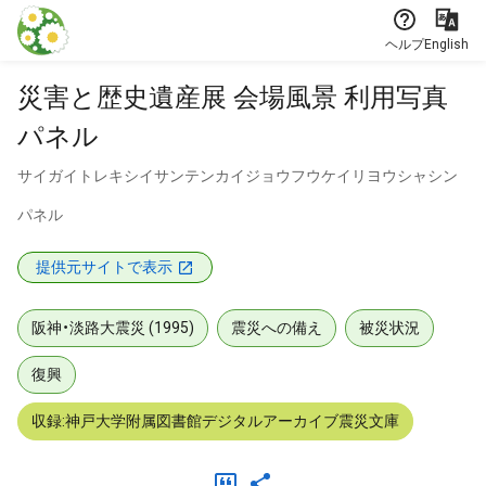
本文に飛ぶ
ヘルプ
English
災害と歴史遺産展 会場風景 利用写真
パネル
サイガイトレキシイサンテンカイジョウフウケイリヨウシャシン
パネル
提供元サイトで表示
阪神・淡路大震災 (1995)
震災への備え
被災状況
復興
収録:神戸大学附属図書館デジタルアーカイブ震災文庫