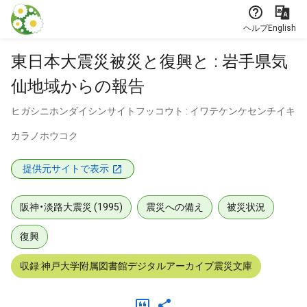
本文に飛ぶ
ヘルプ
English
東日本大震災被災と復興と : 岩手県気
仙地域からの報告
ヒガシニホンダイシンサイトフッコウト : イワテケンケセンチイキ
カラノホウコク
提供元サイトで表示
阪神・淡路大震災 (1995)
震災への備え
被災状況
復興
収録:神戸大学附属図書館デジタルアーカイブ震災文庫