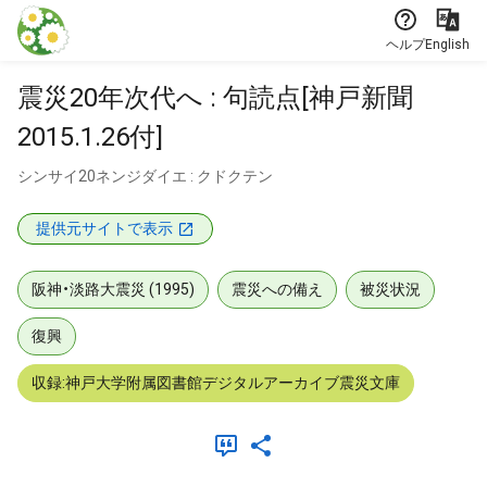
本文に飛ぶ
ヘルプ
English
震災20年次代へ : 句読点[神戸新聞
2015.1.26付]
シンサイ20ネンジダイエ : クドクテン
提供元サイトで表示
阪神・淡路大震災 (1995)
震災への備え
被災状況
復興
収録:神戸大学附属図書館デジタルアーカイブ震災文庫