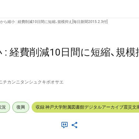
ら縮小 : 経費削減10日間に短縮、規模抑え[毎日新聞2015.2.3付]
: 経費削減10日間に短縮、規模
0ニチカンニタンシュクキボオサエ
状況
復興
収録:神戸大学附属図書館デジタルアーカイブ震災文