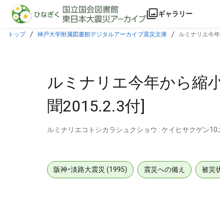
本文に飛ぶ
ギャラリー
トップ
神戸大学附属図書館デジタルアーカイブ震災文庫
ルミナリエ今年か
ルミナリエ今年から縮小 
聞2015.2.3付]
ルミナリエコトシカラシュクショウ : ケイヒサクゲン1
阪神・淡路大震災 (1995)
震災への備え
被災