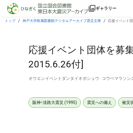
本文に飛ぶ
ギャラリー
トップ
神戸大学附属図書館デジタルアーカイブ震災文庫
応援イベント団体
応援イベント団体を募集
2015.6.26付]
オウエンイベントダンタイオボシュウ : コウベマラソ
阪神・淡路大震災 (1995)
震災への備え
被災