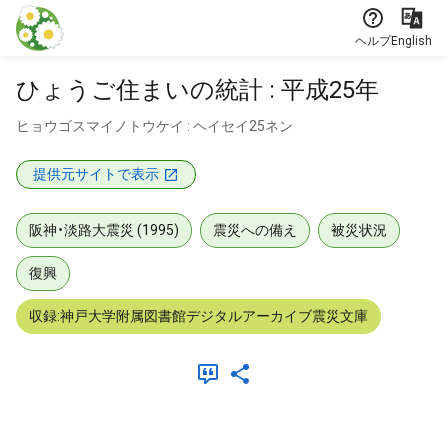
本文に飛ぶ
ヘルプ
English
ひょうご住まいの統計 : 平成25年
ヒョウゴスマイノトウケイ : ヘイセイ25ネン
提供元サイトで表示
阪神・淡路大震災 (1995)
震災への備え
被災状況
復興
収録:神戸大学附属図書館デジタルアーカイブ震災文庫