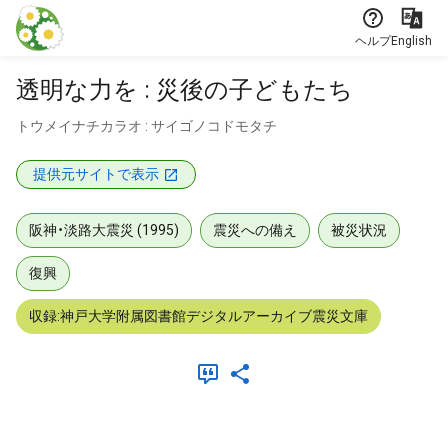
本文に飛ぶ
ヘルプ
English
透明な力を : 災後の子どもたち
トウメイナチカラオ : サイゴノコドモタチ
提供元サイトで表示
阪神・淡路大震災 (1995)
震災への備え
被災状況
復興
収録:神戸大学附属図書館デジタルアーカイブ震災文庫