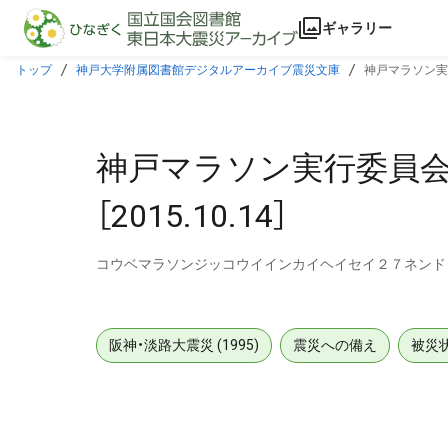
本文に飛ぶ
ギャラリー
トップ
神戸大学附属図書館デジタルアーカイブ震災文庫
神戸マラソン実行
神戸マラソン実行委員会
［2015.10.14］
コウベマラソンジッコウイインカイヘイセイ２７ネンド
阪神・淡路大震災 (1995)
震災への備え
被災