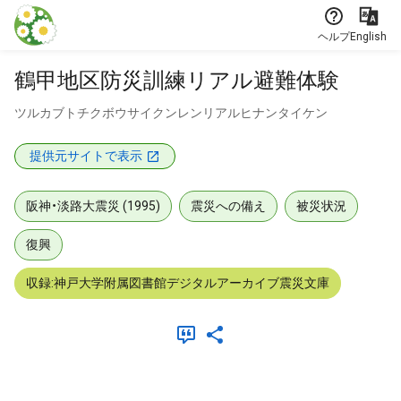
本文に飛ぶ
ヘルプ
English
鶴甲地区防災訓練リアル避難体験
ツルカブトチクボウサイクンレンリアルヒナンタイケン
提供元サイトで表示
阪神・淡路大震災 (1995)
震災への備え
被災状況
復興
収録:神戸大学附属図書館デジタルアーカイブ震災文庫