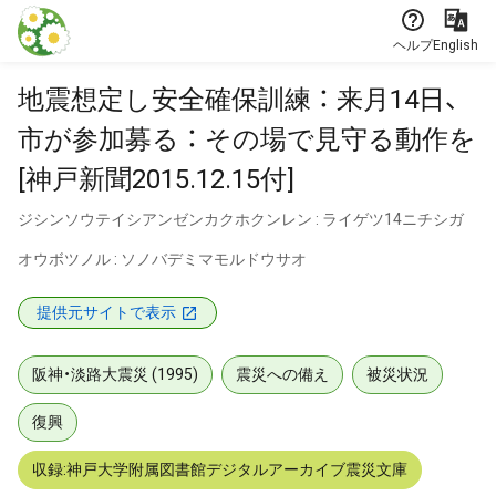
本文に飛ぶ
ヘルプ
English
地震想定し安全確保訓練 ： 来月14日、
市が参加募る ： その場で見守る動作を
[神戸新聞2015.12.15付]
ジシンソウテイシアンゼンカクホクンレン : ライゲツ14ニチシガ
オウボツノル : ソノバデミマモルドウサオ
提供元サイトで表示
阪神・淡路大震災 (1995)
震災への備え
被災状況
復興
収録:神戸大学附属図書館デジタルアーカイブ震災文庫