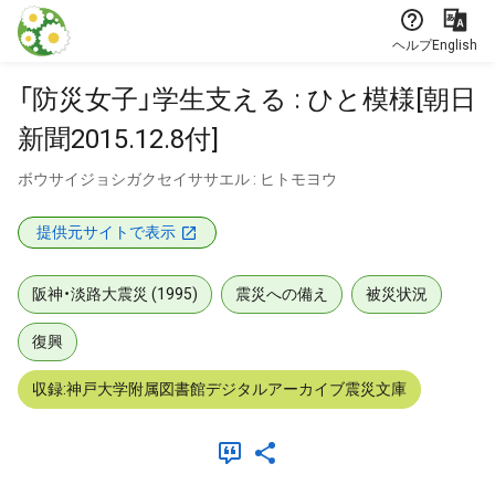
本文に飛ぶ
ヘルプ
English
「防災女子」学生支える : ひと模様[朝日
新聞2015.12.8付]
ボウサイジョシガクセイササエル : ヒトモヨウ
提供元サイトで表示
阪神・淡路大震災 (1995)
震災への備え
被災状況
復興
収録:神戸大学附属図書館デジタルアーカイブ震災文庫