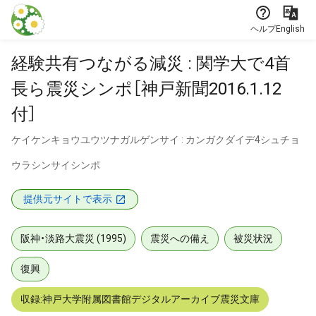
本文に飛ぶ
ヘルプ
English
経験共有つながる減災 : 関学大で4首
長ら震災シンポ［神戸新聞2016.1.12
付］
ケイケンキョウユウツナガルゲンサイ : カンガクダイデ4シュチョ
ウラシンサイシンポ
提供元サイトで表示
阪神・淡路大震災 (1995)
震災への備え
被災状況
復興
収録:神戸大学附属図書館デジタルアーカイブ震災文庫