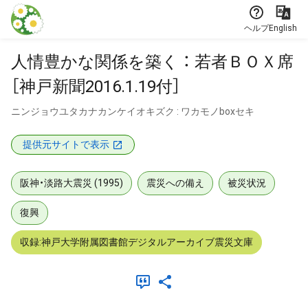
本文に飛ぶ
ヘルプ
English
人情豊かな関係を築く ： 若者ＢＯＸ席
［神戸新聞2016.1.19付］
ニンジョウユタカナカンケイオキズク : ワカモノboxセキ
提供元サイトで表示
阪神・淡路大震災 (1995)
震災への備え
被災状況
復興
収録:神戸大学附属図書館デジタルアーカイブ震災文庫