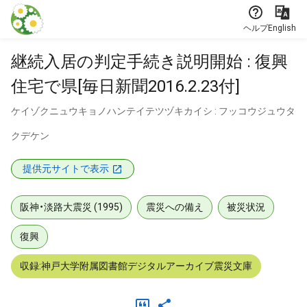
本文に飛ぶ
ヘルプ
English
継続入居の判定手続き説明開始 : 復興
住宅で県[毎日新聞2016.2.23付]
ケイゾクニュウキョノハンテイテツヅキカイシ : フッコウジュウタ
クデケン
提供元サイトで表示
阪神・淡路大震災 (1995)
震災への備え
被災状況
復興
収録:神戸大学附属図書館デジタルアーカイブ震災文庫