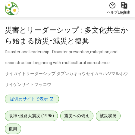
本文に飛ぶ
ヘルプ
English
災害とリーダーシップ : 多文化共生か
ら始まる防災・減災と復興
Disaster and leadership : Disaster prevention,mitigation,and
reconstruction beginning with multicultural coexistence
サイガイトリーダーシップ:タブンカキョウセイカラハジマルボウ
サイゲンサイトフッコウ
提供元サイトで表示
阪神・淡路大震災 (1995)
震災への備え
被災状況
復興