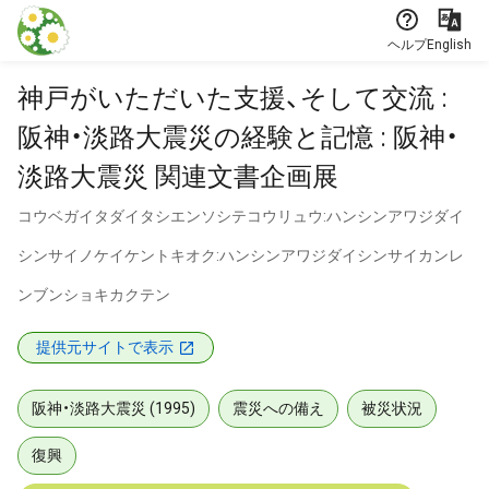
本文に飛ぶ
ヘルプ
English
神戸がいただいた支援、そして交流 :
阪神・淡路大震災の経験と記憶 : 阪神・
淡路大震災 関連文書企画展
コウベガイタダイタシエンソシテコウリュウ:ハンシンアワジダイ
シンサイノケイケントキオク:ハンシンアワジダイシンサイカンレ
ンブンショキカクテン
提供元サイトで表示
阪神・淡路大震災 (1995)
震災への備え
被災状況
復興