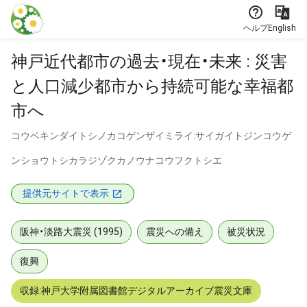
本文に飛ぶ
ヘルプ
English
神戸近代都市の過去・現在・未来 : 災害
と人口減少都市から持続可能な幸福都
市へ
コウベキンダイトシノカコゲンザイミライ:サイガイトジンコウゲ
ンショウトシカラジゾクカノウナコウフクトシエ
提供元サイトで表示
阪神・淡路大震災 (1995)
震災への備え
被災状況
復興
収録:神戸大学附属図書館デジタルアーカイブ震災文庫