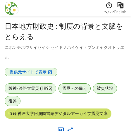
本文に飛ぶ
ヘルプ
English
日本地方財政史 : 制度の背景と文脈を
とらえる
ニホンチホウザイセイシ:セイドノハイケイトブンミャクオトラエ
ル
提供元サイトで表示
阪神・淡路大震災 (1995)
震災への備え
被災状況
復興
収録:神戸大学附属図書館デジタルアーカイブ震災文庫