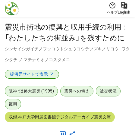
本文に飛ぶ
ヘルプ
English
震災市街地の復興と収用手続の利用 :
「わたしたちの街並み」を残すために
シンサイシガイチノフッコウトシュウヨウテツズキノリヨウ : ワタ
シタチ ノ マチナミオノコスタメニ
提供元サイトで表示
阪神・淡路大震災 (1995)
震災への備え
被災状況
復興
収録:神戸大学附属図書館デジタルアーカイブ震災文庫