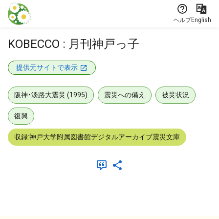
本文に飛ぶ
ヘルプ
English
KOBECCO : 月刊神戸っ子
提供元サイトで表示
阪神・淡路大震災 (1995)
震災への備え
被災状況
復興
収録:神戸大学附属図書館デジタルアーカイブ震災文庫
メタデータ