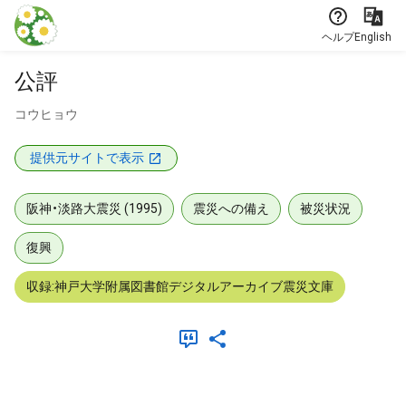
本文に飛ぶ
ヘルプ
English
公評
コウヒョウ
提供元サイトで表示
阪神・淡路大震災 (1995)
震災への備え
被災状況
復興
収録:神戸大学附属図書館デジタルアーカイブ震災文庫