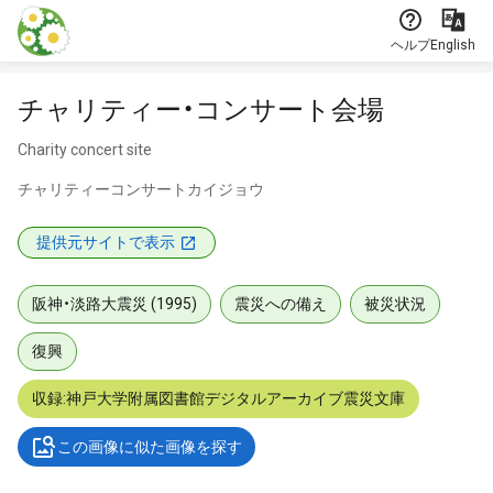
本文に飛ぶ
ヘルプ
English
チャリティー・コンサート会場
Charity concert site
チャリティーコンサートカイジョウ
提供元サイトで表示
阪神・淡路大震災 (1995)
震災への備え
被災状況
復興
収録:神戸大学附属図書館デジタルアーカイブ震災文庫
この画像に似た画像を探す