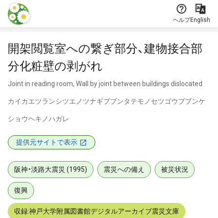
本文に飛ぶ
ヘルプ
English
開架閲覧室への繋ぎ部分、建物接合部
分化粧壁の剥がれ
Joint in reading room, Wall by joint between buildings dislocated
カイカエツランシツエノツナギブブンタテモノセツゴウブブンケ
ショウヘキノハガレ
提供元サイトで表示
阪神・淡路大震災 (1995)
震災への備え
被災状況
復興
収録:神戸大学附属図書館デジタルアーカイブ震災文庫