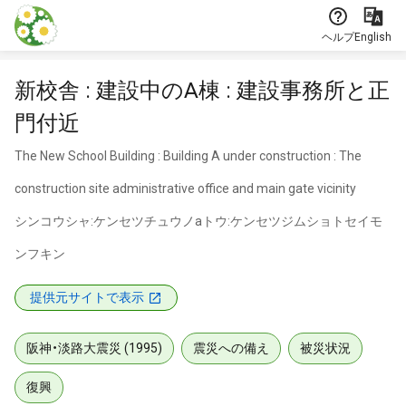
本文に飛ぶ
ヘルプ
English
新校舎 : 建設中のA棟 : 建設事務所と正
門付近
The New School Building : Building A under construction : The
construction site administrative office and main gate vicinity
シンコウシャ:ケンセツチュウノaトウ:ケンセツジムショトセイモ
ンフキン
提供元サイトで表示
阪神・淡路大震災 (1995)
震災への備え
被災状況
復興