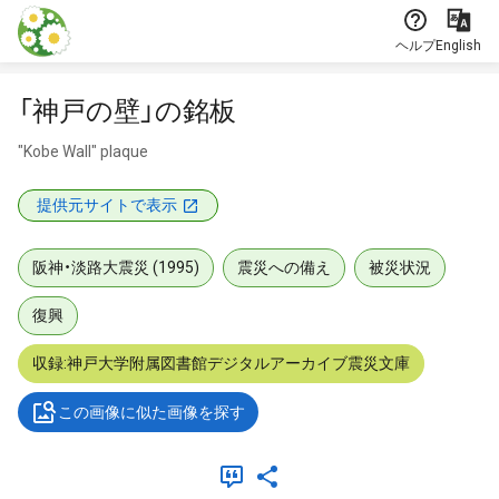
本文に飛ぶ
ヘルプ
English
「神戸の壁」の銘板
"Kobe Wall" plaque
提供元サイトで表示
阪神・淡路大震災 (1995)
震災への備え
被災状況
復興
収録:神戸大学附属図書館デジタルアーカイブ震災文庫
この画像に似た画像を探す