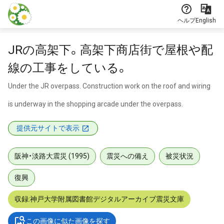
本文に飛ぶ
ヘルプ
English
JRの高架下。高架下商店街で屋根や配
線の工事をしている。
Under the JR overpass. Construction work on the roof and wiring
is underway in the shopping arcade under the overpass.
提供元サイトで表示
阪神・淡路大震災 (1995)
震災への備え
被災状況
復興
収録:神戸大学附属図書館デジタルアーカイブ震災文庫
この画像に似た画像を探す