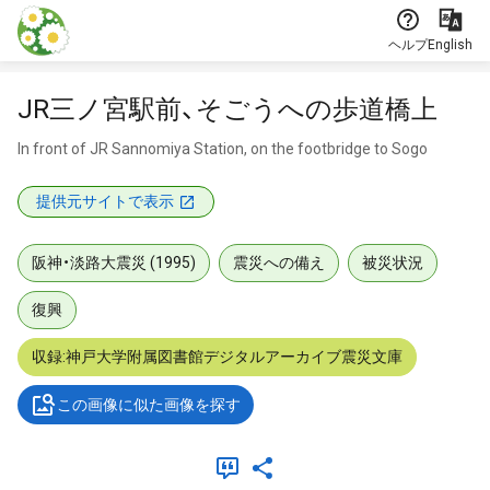
本文に飛ぶ
ヘルプ
English
JR三ノ宮駅前、そごうへの歩道橋上
In front of JR Sannomiya Station, on the footbridge to Sogo
提供元サイトで表示
阪神・淡路大震災 (1995)
震災への備え
被災状況
復興
収録:神戸大学附属図書館デジタルアーカイブ震災文庫
この画像に似た画像を探す