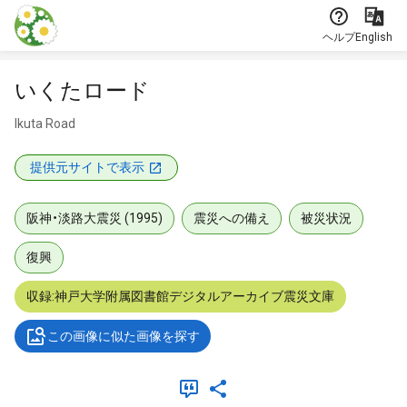
本文に飛ぶ
ヘルプ
English
いくたロード
Ikuta Road
提供元サイトで表示
阪神・淡路大震災 (1995)
震災への備え
被災状況
復興
収録:神戸大学附属図書館デジタルアーカイブ震災文庫
この画像に似た画像を探す